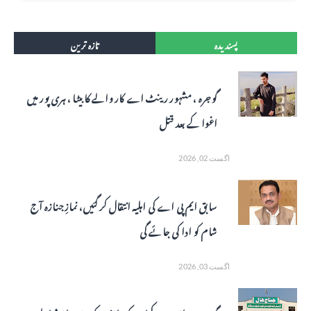
پسندیدہ
تازہ ترین
گوجرہ ، مشہور رینٹ اے کار والے کا بیٹا ، ہری پور میں
اغوا کے بعد قتل
اگست 02, 2026
سابق ایم پی اے کی اہلیہ انتقال کر گئیں، نمازِ جنازہ آج
شام کو ادا کی جائے گی
اگست 03, 2026