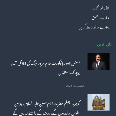
اپنی خبر بھجیں
ہمارے متعلق
ہمارے ساتھ رابطہ کریں
تازہ ترین
جسٹس لاہور ہائیکورٹ غلام سرور نہنگ کی 95 گل آمدپر
پرتپاک استقبال
غشت 10, 2026
گوجرہ ، چہلم حضرت امام حسین علیہ السلام، دو مین
جلوس برآمد ہوں گے، روٹ کے راستے بند رہیں گے