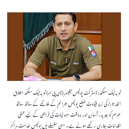
ٹوبہ ٹیک سنگھ: ڈسٹرکٹ پولیس آفیسر (ڈی پی او) ٹوبہ ٹیک سنگھ اخلاق
اللہ تارڑ کی زیرِ قیادت ضلع پولیس جرائم کے خاتمے کے ساتھ ساتھ
عوام کو جدید، آسان اور بروقت سہولیات کی فراہمی کے لیے عملی
اقدامات جاری رکھے ہوئے ہے۔ اسی سلسلے میں پولیس خدمت مراکز