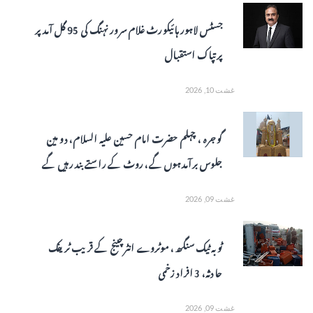
جسٹس لاہور ہائیکورٹ غلام سرور نہنگ کی 95 گل آمدپر
پرتپاک استقبال
غشت 10, 2026
گوجرہ ، چہلم حضرت امام حسین علیہ السلام، دو مین
جلوس برآمد ہوں گے، روٹ کے راستے بند رہیں گے
غشت 09, 2026
ٹوبہ ٹیک سنگھ ، موٹروے انٹرچینج کے قریب ٹریفک
حادثہ، 3 افراد زخمی
غشت 09, 2026