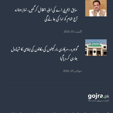
سابق ایم پی اے کی اہلیہ انتقال کر گئیں، نمازِ جنازہ
آج شام کو ادا کی جائے گی
اگست 03, 2026
گوجرہ ، سرکاری مارکیٹوں کی دکانوں کی نیلامی کا شیڈول
جاری کر دیاگیا
جولائی 29, 2026
گوجرہ ڈاٹ پی کے یک جامع اور مستند ویب سائیٹ ہونے کیساتھ