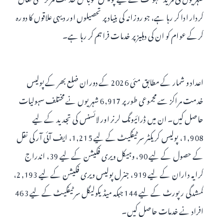
کردار ادا کر رہا ہے، جو روزانہ کی بنیاد پر تحصیلوں اور دیہی علاقوں کا دورہ
کرکے عوام کو ان کی دہلیز پر خدمات فراہم کر رہا ہے۔
اعداد و شمار کے مطابق مئی 2026 کے دوران ضلع بھر کے پولیس
خدمت مراکز سے مجموعی طور پر 6,917 شہریوں نے مختلف سہولیات
حاصل کیں۔ ان میں ڈرائیونگ لرنر اور لائسنس کی تجدید کے لیے
1,908، پولیس کریکٹر سرٹیفکیٹ کے لیے 1,215، ایف آئی آر کی نقل
کے حصول کے لیے 90، وہیکل ویری فکیشن کے لیے 39، اندراج
کرایہ داران کے لیے 919، جنرل پولیس ویری فکیشن کے لیے 2,193،
گمشدگی رپورٹ کے لیے 144 جبکہ میڈیکولیگل سرٹیفکیٹ کے لیے 463
افراد نے خدمات حاصل کیں۔