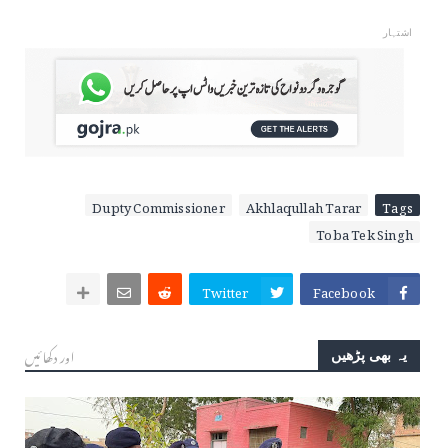
اشتہار
Dupty Commissioner
Akhlaqullah Tarar
Tags
Toba Tek Singh
Twitter
Facebook
اور دکھائیں
یہ بھی پڑھیں