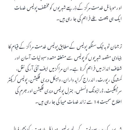
اور موبائل خدمت مرکز کے ذریعے شہریوں کو مختلف پولیس خدمات
ایک ہی چھت تلے فراہم کی جا رہی ہیں۔
ترجمان ٹوبہ ٹیک سنگھ پولیس کے مطابق پولیس خدمت مراکز کے قیام کا
بنیادی مقصد شہریوں کو پولیس سے متعلقہ متعدد سہولیات آسان اور
شفاف انداز میں فراہم کرنا ہے۔ ان مراکز میں ایف آئی آر کی نقل،
گمشدگی رپورٹ، اندراج کرایہ داران، وہیکل ویری فکیشن، پولیس کریکٹر
سرٹیفکیٹ، ڈرائیونگ لائسنس، جنرل پولیس ویری فکیشن اور جرم کی
اطلاع سمیت 14 سے زائد خدمات مہیا کی جا رہی ہیں۔
شہریوں کی مزید سہولت کے لیے پولیس موبائل خدمت مرکز بھی فعال