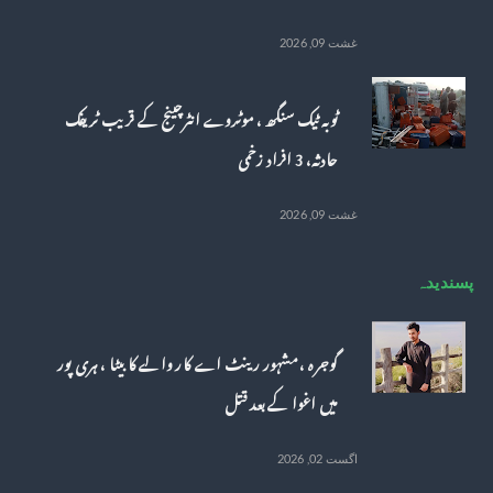
غشت 09, 2026
ٹوبہ ٹیک سنگھ ، موٹروے انٹرچینج کے قریب ٹریفک
حادثہ، 3 افراد زخمی
غشت 09, 2026
پسندیدہ
گوجرہ ، مشہور رینٹ اے کار والے کا بیٹا ، ہری پور
میں اغوا کے بعد قتل
اگست 02, 2026