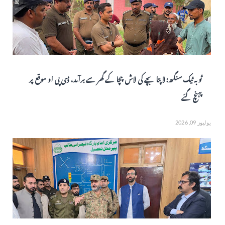
ٹوبہ ٹیک سنگھ: لاپتا بچے کی لاش چچا کے گھر سے برآمد، ڈی پی او موقع پر
پہنچ گئے
يوليوز 09, 2026