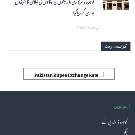
گوجرہ ، سرکاری مارکیٹوں کی دکانوں کی نیلامی کا شیڈول
جاری کر دیاگیا
جولائی 29, 2026
کرنسی ریٹ
Pakistan Rupee Exchange Rate
اہم ترین
گوجرہ ڈاٹ پی کے
ٹیگز