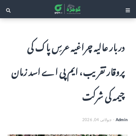
دربار عالیہ چراغیہ عرسِ پاک کی
پروقار تقریب، ایم پی اے اسد زمان
چیمہ کی شرکت
Admin
-
جولائی 04, 2026