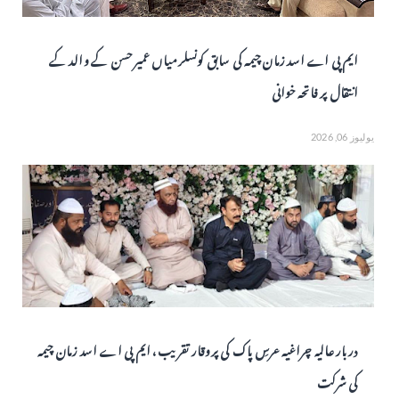
ایم پی اے اسد زمان چیمہ کی سابق کونسلر میاں عمیر حسن کے والد کے
انتقال پر فاتحہ خوانی
يوليوز 06, 2026
دربار عالیہ چراغیہ عرسِ پاک کی پروقار تقریب، ایم پی اے اسد زمان چیمہ
کی شرکت