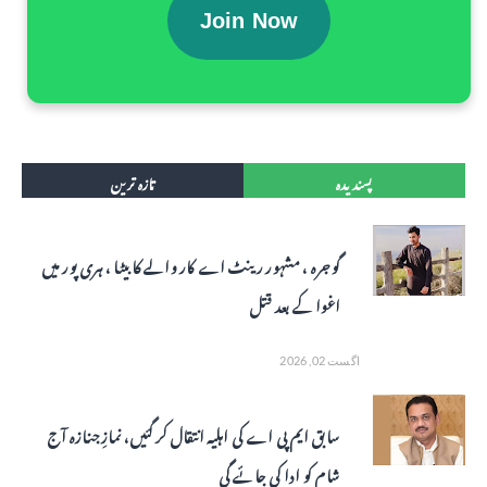
Join Now
پسندیدہ
تازہ ترین
گوجرہ ، مشہور رینٹ اے کار والے کا بیٹا ، ہری پور میں
اغوا کے بعد قتل
اگست 02, 2026
سابق ایم پی اے کی اہلیہ انتقال کر گئیں، نمازِ جنازہ آج
شام کو ادا کی جائے گی