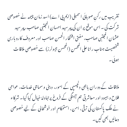
تقریب میں رکنِ صوبائی اسمبلی (ایم پی اے) اسد زمان چیمہ نے خصوصی
شرکت کی۔ اس موقع پر ان کی پیر سید احسان المجتبی صاحب، پیر سید
عثمان المجتبی صاحب، مفتی افتخار الحسن صاحب اور معروف کاروباری
شخصیت جناب رانا علی المحسن (المحسن جیولرز) سے خصوصی ملاقات
ہوئی۔
ملاقات کے دوران باہمی دلچسپی کے امور، دینی و سماجی خدمات، عوامی
فلاح و بہبود اور معاشرتی ہم آہنگی کے فروغ پر تبادلۂ خیال کیا گیا۔ شرکاء
نے ملک پاکستان کی ترقی، امن، استحکام اور خوشحالی کے لیے خصوصی
دعائیں بھی کیں۔