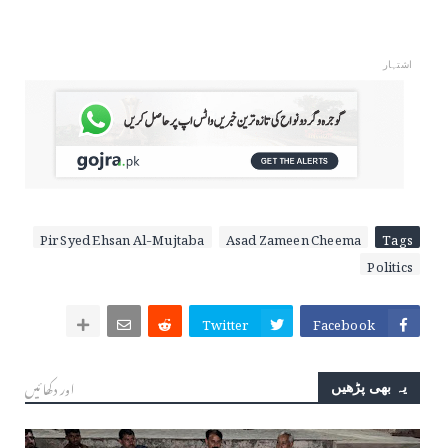
اشتہار
Pir Syed Ehsan Al-Mujtaba
Asad Zameen Cheema
Tags
Politics
Twitter
Facebook
اور دکھائیں
یہ بھی پڑھیں