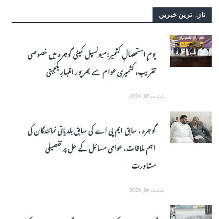
تازہ ترین خبریں
یومِ استحصالِ کشمیر: میونسپل کمیٹی گوجرہ میں خصوصی
تقریب، کشمیری عوام سے بھرپور اظہارِ یکجہتی
غشت 05, 2026
گوجرہ ، سابق ایم پی اے کی سابق بلدیاتی نمائندگان کی
اہم ملاقات، عوامی مسائل کے حل پر تفصیلی
مشاورت
غشت 04, 2026