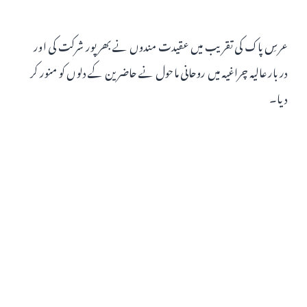
عرسِ پاک کی تقریب میں عقیدت مندوں نے بھرپور شرکت کی اور
دربار عالیہ چراغیہ میں روحانی ماحول نے حاضرین کے دلوں کو منور کر
دیا۔