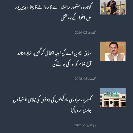
گوجرہ ، مشہور رینٹ اے کار والے کا بیٹا ، ہری پور
میں اغوا کے بعد قتل
اگست 02, 2026
سابق ایم پی اے کی اہلیہ انتقال کر گئیں، نمازِ جنازہ
آج شام کو ادا کی جائے گی
اگست 03, 2026
گوجرہ ، سرکاری مارکیٹوں کی دکانوں کی نیلامی کا شیڈول
جاری کر دیاگیا
جولائی 29, 2026