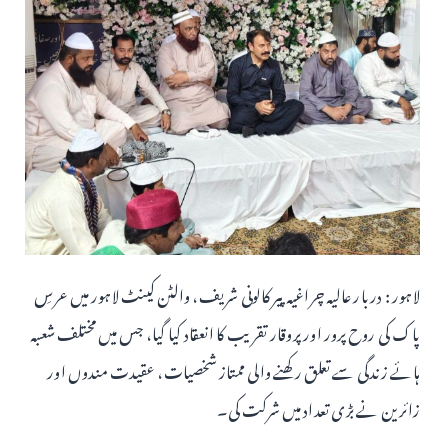
لاہور : دربار عالیہ چراغیہ پیر کالونی شریف، والٹن کینٹ لاہور میں عرسِ
پاک کی روح پرور اور پروقار تقریب کا انعقاد کیا گیا، جس میں مختلف شعبہ
ہائے زندگی سے تعلق رکھنے والی ممتاز شخصیات، عقیدت مندوں اور
زائرین نے بڑی تعداد میں شرکت کی۔