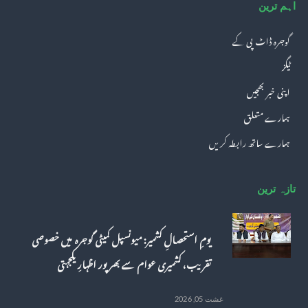
اہم ترین
گوجرہ ڈاٹ پی کے
ٹیگز
اپنی خبر بھجیں
ہمارے متعلق
ہمارے ساتھ رابطہ کریں
تازہ ترین
یومِ استحصالِ کشمیر: میونسپل کمیٹی گوجرہ میں خصوصی
تقریب، کشمیری عوام سے بھرپور اظہارِ یکجہتی
غشت 05, 2026