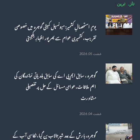
تازہ ترین
یومِ استحصالِ کشمیر: میونسپل کمیٹی گوجرہ میں خصوصی
تقریب، کشمیری عوام سے بھرپور اظہارِ یکجہتی
غشت 05, 2026
گوجرہ ، سابق ایم پی اے کی سابق بلدیاتی نمائندگان کی
اہم ملاقات، عوامی مسائل کے حل پر تفصیلی
مشاورت
غشت 04, 2026
گوجرہ، بارش کے بعد شہر تالاب بن گیا، نکاسی آب کے