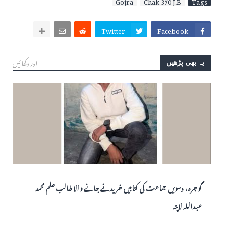
Gojra
Chak 370 J.B
Tags
Twitter
Facebook
اور دکھائیں
یہ بھی پڑھیں
گوجرہ، دسویں جماعت کی کتابیں خریدنے جانے والا طالب علم محمد
عبداللہ لاپتہ