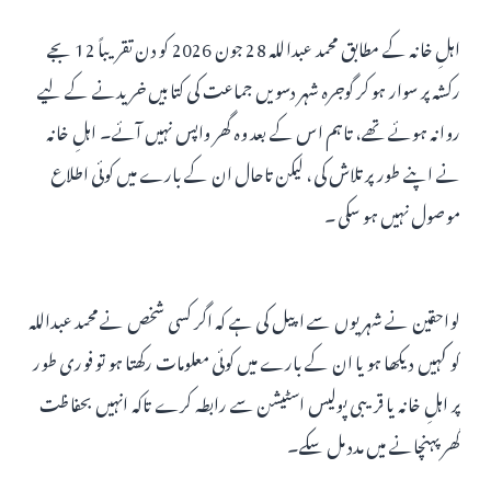
اہلِ خانہ کے مطابق محمد عبداللہ 28 جون 2026 کو دن تقریباً 12 بجے
رکشہ پر سوار ہو کر گوجرہ شہر دسویں جماعت کی کتابیں خریدنے کے لیے
روانہ ہوئے تھے، تاہم اس کے بعد وہ گھر واپس نہیں آئے۔ اہلِ خانہ
نے اپنے طور پر تلاش کی، لیکن تاحال ان کے بارے میں کوئی اطلاع
موصول نہیں ہو سکی۔
لواحقین نے شہریوں سے اپیل کی ہے کہ اگر کسی شخص نے محمد عبداللہ
کو کہیں دیکھا ہو یا ان کے بارے میں کوئی معلومات رکھتا ہو تو فوری طور
پر اہلِ خانہ یا قریبی پولیس اسٹیشن سے رابطہ کرے تاکہ انہیں بحفاظت
گھر پہنچانے میں مدد مل سکے۔