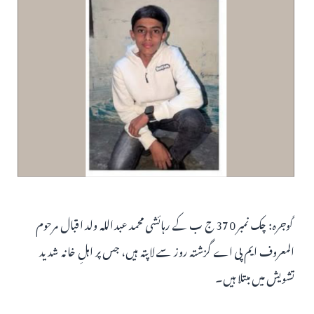
گوجرہ: چک نمبر 370 ج ب کے رہائشی محمد عبداللہ ولد اقبال مرحوم
المعروف ایم پی اے گزشتہ روز سے لاپتہ ہیں، جس پر اہلِ خانہ شدید
تشویش میں مبتلا ہیں۔