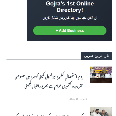
تازہ ترین خبریں
یومِ استحصالِ کشمیر: میونسپل کمیٹی گوجرہ میں خصوصی
تقریب، کشمیری عوام سے بھرپور اظہارِ یکجہتی
غشت 05, 2026