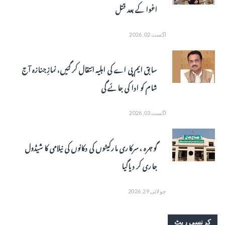
اغوا کے بعد قتل
اگست 02, 2026
سابق ایم پی اے کی اہلیہ انتقال کر گئیں، نمازِ جنازہ آج
شام کو ادا کی جائے گی
اگست 03, 2026
گوجرہ ، سرکاری مارکیٹوں کی دکانوں کی نیلامی کا شیڈول
جاری کر دیاگیا
جولائی 29, 2026
کرنسی ریٹ