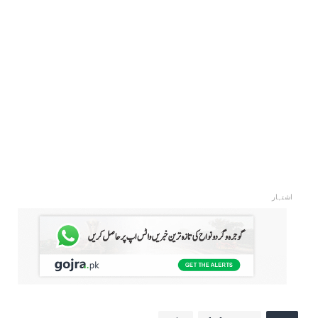
اشتہار