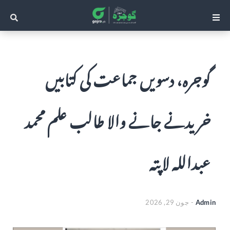
گوجرہ، دسویں جماعت کی کتابیں
خریدنے جانے والا طالب علم محمد
عبداللہ لاپتہ
Admin
-
جون 29, 2026