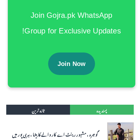
Join Gojra.pk WhatsApp
Group for Exclusive Updates!
Join Now
پسندیدہ
تازہ ترین
گوجرہ ، مشہور رینٹ اے کار والے کا بیٹا ، ہری پور میں