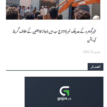
شہرگوجرہ کے بعد چک نمبر370ج ب میں ناجائز قابضین کے خلاف گرینڈ
آپریشن
مارس 27, 2021
اشتہار