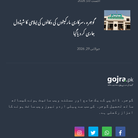
اگست 03, 2026
گوجرہ ، سرکاری مارکیٹوں کی دکانوں کی نیلامی کا شیڈول
جاری کر دیاگیا
جولائی 29, 2026
گوجرہ ڈاٹ پی کے یک جامع اور مستند ویب سائیٹ ہونے کیساتھ
ساتھ تحصیل گوجرہ کی سب سے پہلی اردو نیوز ویب سائٹ ہونے کا
اعزاز رکھتی ہے۔