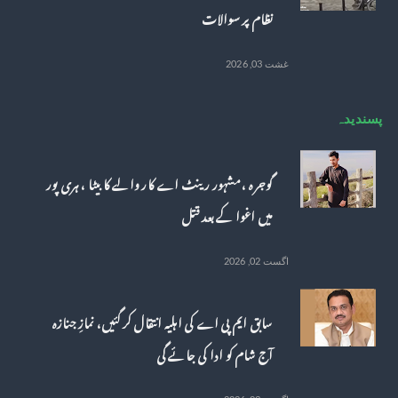
نظام پر سوالات
غشت 03, 2026
پسندیدہ
گوجرہ ، مشہور رینٹ اے کار والے کا بیٹا ، ہری پور
میں اغوا کے بعد قتل
اگست 02, 2026
سابق ایم پی اے کی اہلیہ انتقال کر گئیں، نمازِ جنازہ
آج شام کو ادا کی جائے گی