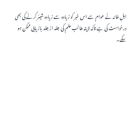
اہلِ خانہ نے عوام سے اس خبر کو زیادہ سے زیادہ شیئر کرنے کی بھی
درخواست کی ہے تاکہ لاپتہ طالب علم کی جلد از جلد بازیابی ممکن ہو
سکے۔