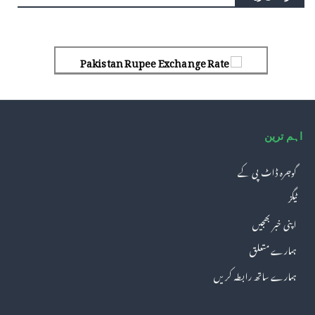
Pakistan Rupee Exchange Rate
اہم ترین
گوجرہ ڈاٹ پی کے
ٹیگز
اپنی خبر بھجیں
ہمارے متعلق
ہمارے ساتھ رابطہ کریں