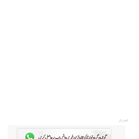
اشتہار