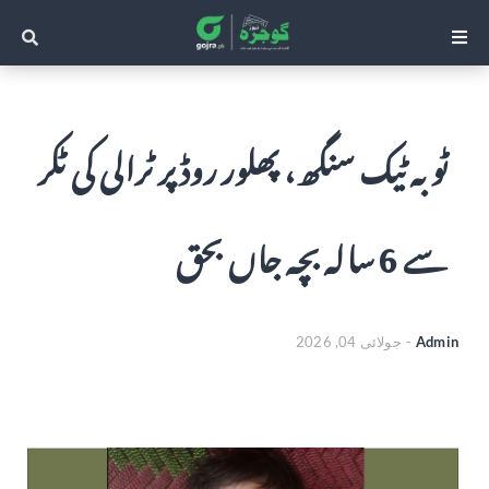
ٹوبہ ٹیک سنگھ، پھلور روڈ پر ٹرالی کی ٹکر
سے 6 سالہ بچہ جاں بحق
Admin
-
جولائی 04, 2026