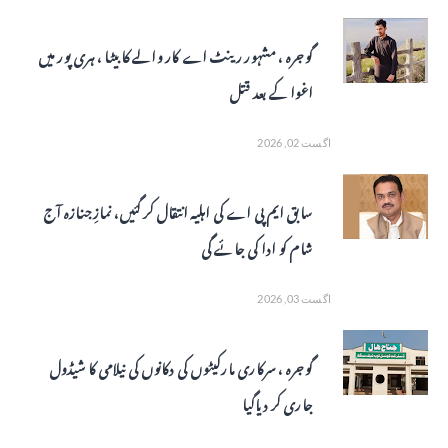
گوجرہ ، مشہور رینٹ اے کار والے کا بیٹا ، ہری پور میں
اغوا کے بعد قتل
اگست 02, 2026
سابق ایم پی اے کی اہلیہ انتقال کر گئیں، نمازِ جنازہ آج
شام کو ادا کی جائے گی
اگست 03, 2026
گوجرہ ، سرکاری مارکیٹوں کی دکانوں کی نیلامی کا شیڈول
جاری کر دیاگیا