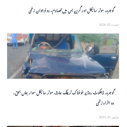
گوجرہ، موٹر سائیکل اور گرین بس میں تصادم، دو نوجوان زخمی
غشت 01, 2026
گوجرہ، ڈجکوٹ روڈ پر خوفناک ٹریفک حادثہ، موٹر سائیکل سوار جاں بحق،
دو افراد زخمی
يوليوز 25, 2026