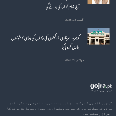
آج شام کو ادا کی جائے گی
اگست 03, 2026
گوجرہ ، سرکاری مارکیٹوں کی دکانوں کی نیلامی کا شیڈول
جاری کر دیاگیا
جولائی 29, 2026
گوجرہ ڈاٹ پی کے یک جامع اور مستند ویب سائیٹ ہونے کیساتھ
ساتھ تحصیل گوجرہ کی سب سے پہلی اردو نیوز ویب سائٹ ہونے کا
اعزاز رکھتی ہے۔