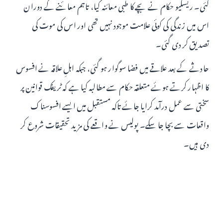
گئی۔ ریسکیو حکام نے بچے کا طبی معائنہ کیا، تاہم معائنے کے دوران
اس میں زندگی کی کوئی علامت موجود نہیں تھی اور اس کی موت کی
تصدیق کر دی گئی۔
حادثے کے بعد علاقے میں فضا سوگوار ہو گئی، جبکہ اہلِ علاقہ نے افسوس
کا اظہار کرتے ہوئے متعلقہ حکام سے مطالبہ کیا ہے کہ ٹریفک قوانین پر
سختی سے عمل درآمد کرایا جائے تاکہ مستقبل میں ایسے افسوسناک
واقعات سے بچا جا سکے۔ پولیس نے واقعے کی مزید تحقیقات شروع کر
دی ہیں۔