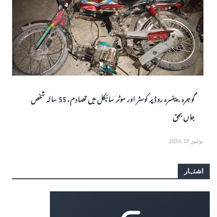
گوجرہ ، پینسرہ روڈ پر کوسٹر اور موٹر سائیکل میں تصادم، 55 سالہ شخص
جاں بحق
يوليوز 18, 2026
اشتہار