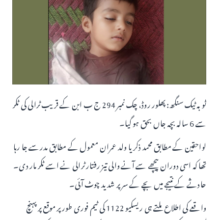
ٹوبہ ٹیک سنگھ: پھلور روڈ، چک نمبر 294 ج ب ابن کے قریب ٹرالی کی ٹکر
سے 6 سالہ بچہ جاں بحق ہو گیا۔
لواحقین کے مطابق محمد ذکریا ولد عمران معمول کے مطابق مدرسے جا رہا
تھا کہ اسی دوران پیچھے سے آنے والی تیز رفتار ٹرالی نے اسے ٹکر مار دی۔
حادثے کے نتیجے میں بچے کے سر پر شدید چوٹ آئی۔
واقعے کی اطلاع ملتے ہی ریسکیو 1122 کی ٹیم فوری طور پر موقع پر پہنچ