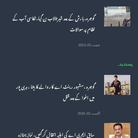
گوجرہ، بارش کے بعد شہر تالاب بن گیا، نکاسی آب کے
نظام پر سوالات
غشت 03, 2026
پسندیدہ
گوجرہ ، مشہور رینٹ اے کار والے کا بیٹا ، ہری پور
میں اغوا کے بعد قتل
اگست 02, 2026
سابق ایم پی اے کی اہلیہ انتقال کر گئیں، نمازِ جنازہ