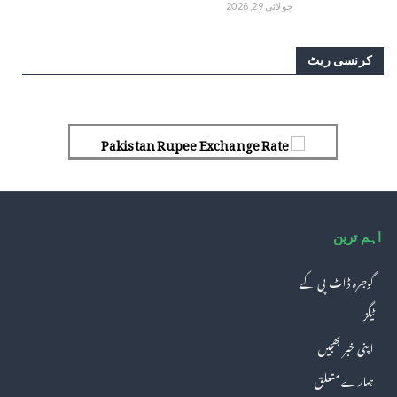
جولائی 29, 2026
کرنسی ریٹ
Pakistan Rupee Exchange Rate
اہم ترین
گوجرہ ڈاٹ پی کے
ٹیگز
اپنی خبر بھجیں
ہمارے متعلق