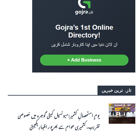
تازہ ترین خبریں
یومِ استحصالِ کشمیر: میونسپل کمیٹی گوجرہ میں خصوصی
تقریب، کشمیری عوام سے بھرپور اظہارِ یکجہتی