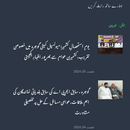
ہمارے ساتھ رابطہ کریں
تازہ ترین
یومِ استحصالِ کشمیر: میونسپل کمیٹی گوجرہ میں خصوصی
تقریب، کشمیری عوام سے بھرپور اظہارِ یکجہتی
غشت 05, 2026
گوجرہ ، سابق ایم پی اے کی سابق بلدیاتی نمائندگان کی
اہم ملاقات، عوامی مسائل کے حل پر تفصیلی
مشاورت
غشت 04, 2026