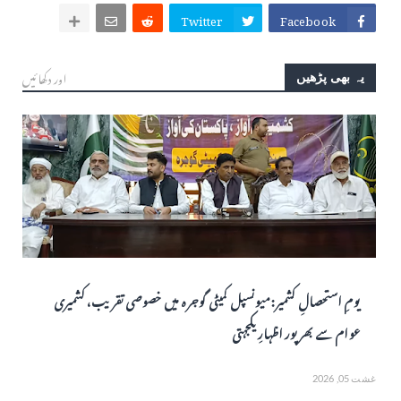
Twitter
Facebook
اور دکھائیں
یہ بھی پڑھیں
یومِ استحصالِ کشمیر: میونسپل کمیٹی گوجرہ میں خصوصی تقریب، کشمیری
عوام سے بھرپور اظہارِ یکجہتی
غشت 05, 2026