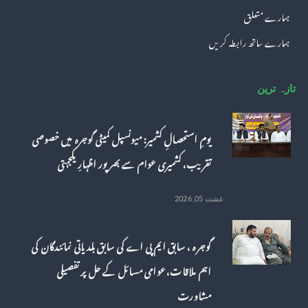
ہمارے متعلق
ہمارے ساتھ رابطہ کریں
تازہ ترین
یومِ استحصالِ کشمیر: میونسپل کمیٹی گوجرہ میں خصوصی
تقریب، کشمیری عوام سے بھرپور اظہارِ یکجہتی
غشت 05, 2026
گوجرہ ، سابق ایم پی اے کی سابق بلدیاتی نمائندگان کی
اہم ملاقات، عوامی مسائل کے حل پر تفصیلی
مشاورت