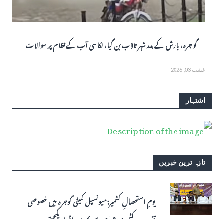
گوجرہ، بارش کے بعد شہر تالاب بن گیا، نکاسی آب کے نظام پر سوالات
غشت 03, 2026
اشتہار
تازہ ترین خبریں
یومِ استحصالِ کشمیر: میونسپل کمیٹی گوجرہ میں خصوصی
تقریب، کشمیری عوام سے بھرپور اظہارِ یکجہتی