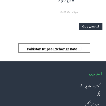
جولائی 29, 2026
کرنسی ریٹ
Pakistan Rupee Exchange Rate
اہم ترین
گوجرہ ڈاٹ پی کے
ٹیگز
اپنی خبر بھجیں