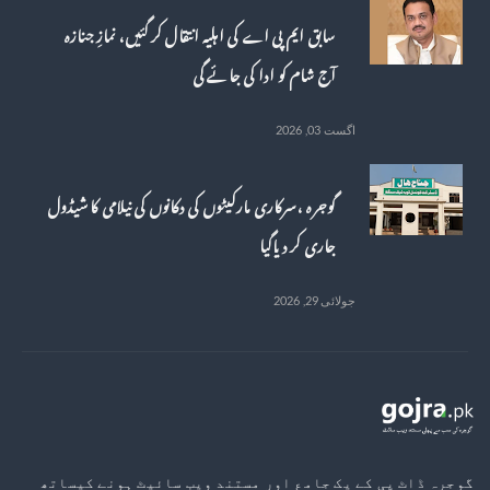
سابق ایم پی اے کی اہلیہ انتقال کر گئیں، نمازِ جنازہ
آج شام کو ادا کی جائے گی
اگست 03, 2026
گوجرہ ، سرکاری مارکیٹوں کی دکانوں کی نیلامی کا شیڈول
جاری کر دیاگیا
جولائی 29, 2026
گوجرہ ڈاٹ پی کے یک جامع اور مستند ویب سائیٹ ہونے کیساتھ