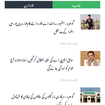
پسندیدہ
تازہ ترین
گوجرہ ، مشہور رینٹ اے کار والے کا بیٹا ، ہری پور میں
اغوا کے بعد قتل
اگست 02, 2026
سابق ایم پی اے کی اہلیہ انتقال کر گئیں، نمازِ جنازہ آج
شام کو ادا کی جائے گی
اگست 03, 2026
گوجرہ ، سرکاری مارکیٹوں کی دکانوں کی نیلامی کا شیڈول
جاری کر دیاگیا