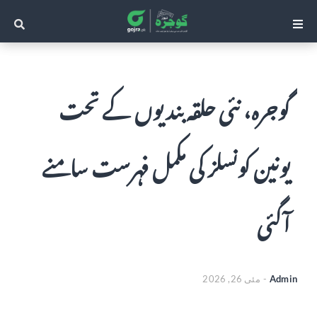
گوجرہ، نئی حلقہ بندیوں کے تحت
یونین کونسلز کی مکمل فہرست سامنے
آگئی
Admin
-
مئی 26, 2026