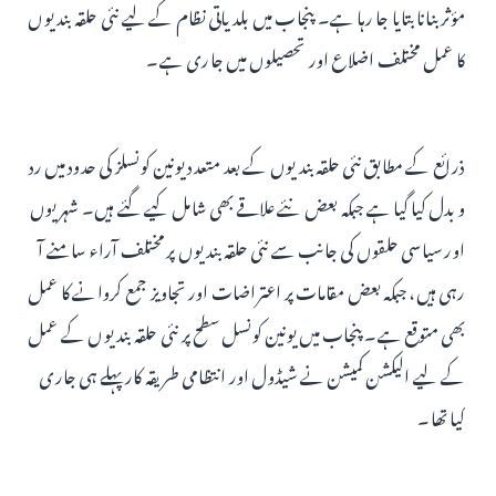
مؤثر بنانا بتایا جا رہا ہے۔ پنجاب میں بلدیاتی نظام کے لیے نئی حلقہ بندیوں
کا عمل مختلف اضلاع اور تحصیلوں میں جاری ہے۔
ذرائع کے مطابق نئی حلقہ بندیوں کے بعد متعدد یونین کونسلز کی حدود میں رد
و بدل کیا گیا ہے جبکہ بعض نئے علاقے بھی شامل کیے گئے ہیں۔ شہریوں
اور سیاسی حلقوں کی جانب سے نئی حلقہ بندیوں پر مختلف آراء سامنے آ
رہی ہیں، جبکہ بعض مقامات پر اعتراضات اور تجاویز جمع کروانے کا عمل
بھی متوقع ہے۔ پنجاب میں یونین کونسل سطح پر نئی حلقہ بندیوں کے عمل
کے لیے الیکشن کمیشن نے شیڈول اور انتظامی طریقہ کار پہلے ہی جاری
کیا تھا۔