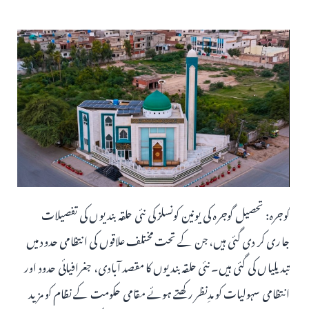
گوجرہ: تحصیل گوجرہ کی یونین کونسلز کی نئی حلقہ بندیوں کی تفصیلات
جاری کر دی گئی ہیں، جن کے تحت مختلف علاقوں کی انتظامی حدود میں
تبدیلیاں کی گئی ہیں۔ نئی حلقہ بندیوں کا مقصد آبادی، جغرافیائی حدود اور
انتظامی سہولیات کو مدِنظر رکھتے ہوئے مقامی حکومت کے نظام کو مزید