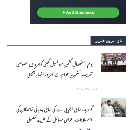
تازہ ترین خبریں
یومِ استحصالِ کشمیر: میونسپل کمیٹی گوجرہ میں خصوصی
تقریب، کشمیری عوام سے بھرپور اظہارِ یکجہتی
غشت 05, 2026
گوجرہ ، سابق ایم پی اے کی سابق بلدیاتی نمائندگان کی
اہم ملاقات، عوامی مسائل کے حل پر تفصیلی
مشاورت