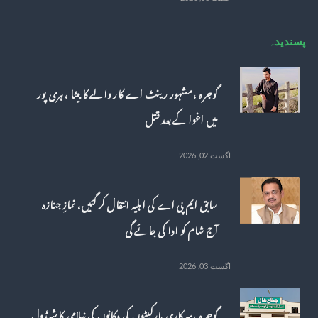
پسندیدہ
گوجرہ ، مشہور رینٹ اے کار والے کا بیٹا ، ہری پور
میں اغوا کے بعد قتل
اگست 02, 2026
سابق ایم پی اے کی اہلیہ انتقال کر گئیں، نمازِ جنازہ
آج شام کو ادا کی جائے گی
اگست 03, 2026
گوجرہ ، سرکاری مارکیٹوں کی دکانوں کی نیلامی کا شیڈول