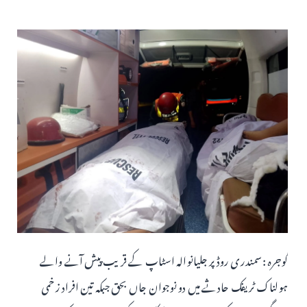
گوجرہ :سمندری روڈ پر جلیانوالہ اسٹاپ کے قریب پیش آنے والے
ہولناک ٹریفک حادثے میں دو نوجوان جاں بحق جبکہ تین افراد زخمی