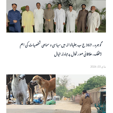
گوجرہ ، 367 ج ب جلیانوالہ میں سیاسی و سماجی شخصیات کی اہم
بیٹھک، علاقائی صورتحال پر تبادلہ خیال
ماي 03, 2026