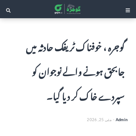
گوجرہ ، خوفناک ٹریفک حادثہ میں
جابحق ہونے والے نوجوان کو
سپردے خاک کر دیا گیا۔
Admin
-
مئی 25, 2026