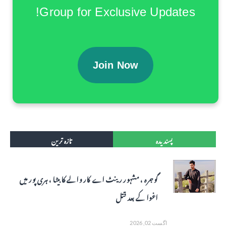
Group for Exclusive Updates!
Join Now
پسندیدہ
تازہ ترین
گوجرہ ، مشہور رینٹ اے کار والے کا بیٹا ، ہری پور میں
اغوا کے بعد قتل
اگست 02, 2026