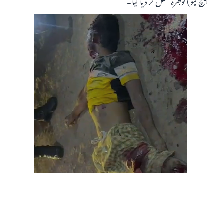
ایچ کیو) گوجرہ منتقل کر دیا گیا۔