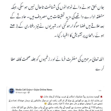
جاں بحق ہونے والے نوجوانوں کی شناخت تاحال نہیں ہو سکی، جبکہ
متعلقہ ادارے واقعے کی مزید تحقیقات میں مصروف ہیں۔ حادثے کے
بعد علاقے میں فضا سوگوار ہوگئی اور شہریوں نے تیز رفتاری کے بڑھتے
ہوئے رجحان پر تشویش کا اظہار کیا۔
اللہ تعالیٰ مرحومین کی مغفرت فرمائے اور زخمیوں کو جلد صحت کاملہ عطا
کرے