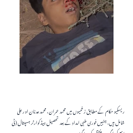
ریسکیو حکام کے مطابق زخمیوں میں محمد عمران، محمد عدنان اور علی
شامل ہیں، جنہیں فوری طبی امداد کے بعد تحصیل ہیڈکوارٹر ہسپتال (ٹی