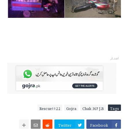
اشتہار
Rescue1122
Gojra
Chak 367 J.B
Tags
Twitter
Facebook