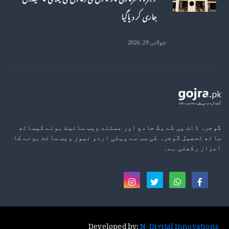
جاری کر دیاگیا
جولائی 29, 2026
گوجرہ ڈاٹ پی کے یک جامع اور مستند ویب سائیٹ ہونے کیساتھ
ساتھ تحصیل گوجرہ کی سب سے پہلی اردو نیوز ویب سائٹ ہونے کا
اعزاز رکھتی ہے۔
Developed by:
N-Digital Innovations