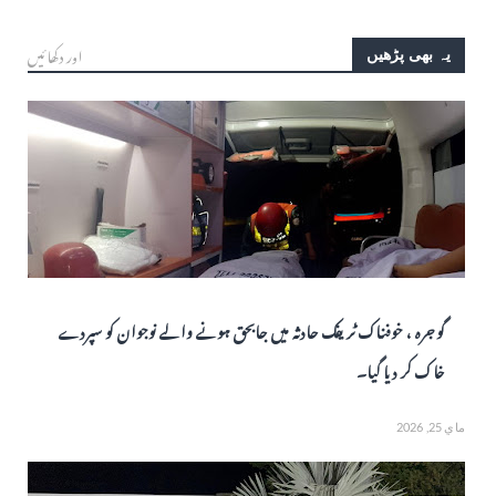
اور دکھائیں
یہ بھی پڑھیں
گوجرہ ، خوفناک ٹریفک حادثہ میں جابحق ہونے والے نوجوان کو سپردے
خاک کر دیا گیا۔
ماي 25, 2026