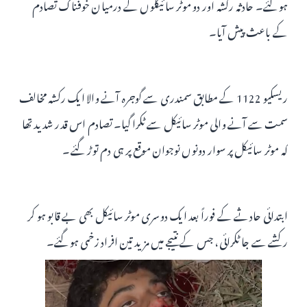
ہوگئے۔ حادثہ رکشہ اور دو موٹر سائیکلوں کے درمیان خوفناک تصادم
کے باعث پیش آیا۔
ریسکیو 1122 کے مطابق سمندری سے گوجرہ آنے والا ایک رکشہ مخالف
سمت سے آنے والی موٹر سائیکل سے ٹکرا گیا۔ تصادم اس قدر شدید تھا
کہ موٹر سائیکل پر سوار دونوں نوجوان موقع پر ہی دم توڑ گئے۔
ابتدائی حادثے کے فوراً بعد ایک دوسری موٹر سائیکل بھی بے قابو ہو کر
رکشے سے جا ٹکرائی، جس کے نتیجے میں مزید تین افراد زخمی ہوگئے۔