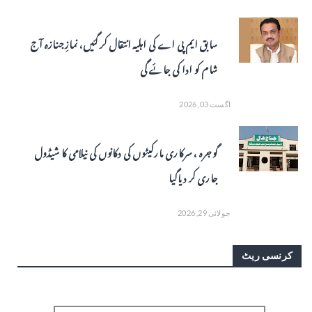
سابق ایم پی اے کی اہلیہ انتقال کر گئیں، نمازِ جنازہ آج
شام کو ادا کی جائے گی
اگست 03, 2026
گوجرہ ، سرکاری مارکیٹوں کی دکانوں کی نیلامی کا شیڈول
جاری کر دیاگیا
جولائی 29, 2026
کرنسی ریٹ