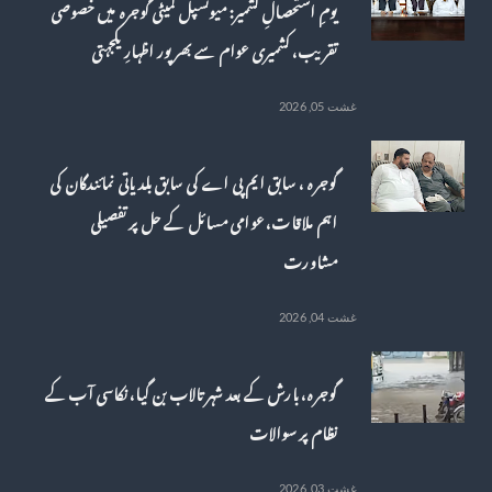
یومِ استحصالِ کشمیر: میونسپل کمیٹی گوجرہ میں خصوصی
تقریب، کشمیری عوام سے بھرپور اظہارِ یکجہتی
غشت 05, 2026
گوجرہ ، سابق ایم پی اے کی سابق بلدیاتی نمائندگان کی
اہم ملاقات، عوامی مسائل کے حل پر تفصیلی
مشاورت
غشت 04, 2026
گوجرہ، بارش کے بعد شہر تالاب بن گیا، نکاسی آب کے
نظام پر سوالات
غشت 03, 2026