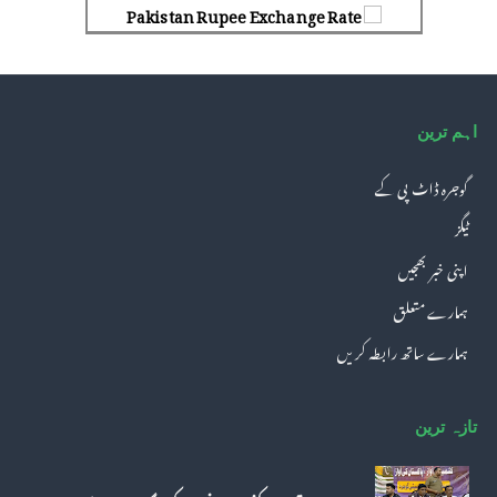
Pakistan Rupee Exchange Rate
اہم ترین
گوجرہ ڈاٹ پی کے
ٹیگز
اپنی خبر بھجیں
ہمارے متعلق
ہمارے ساتھ رابطہ کریں
تازہ ترین