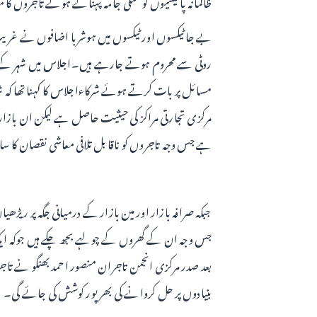
ظالمانہ پالیسیوں کو عملی جامہ پہناتے ہوئے تاجروں 
بے جا ٹیکسوں اور ٹیکسوں میں ہوشربا اضافوں نے غر
روٹی سے محروم ہوتے جارہے ہیں۔اجلاس میں شہر کے مر
مسائل پر بات کرتے ہوئے شرکاءاجلاس کا کہنا تھا کہ شہر
مرکزی تجارتی مراکز کی حیثیت حاصل ہے لیکن ان بازارو
ہے جس وجہ تاجروں کو ناقابل تلافی معاشی نقصان کا سا
جبکہ صرافہ بازار اور مین بازار کے درمیانی جگہ پر ری
جس وجہ ان کے گھروں کے چولہے بجھ چکے ہیں جوکہ ای
بعد صدر مرکزی انجمن تاجران منصور احمد بھنگو نے تاجر ن
بنیادوں پر حل کروانے کی بھرپور کوشش کی جائے گی۔