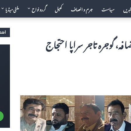
خبریں
سیاست
جرم و انصاف
کھیل
گردو نواح
ملٹی میڈیا
اشتہ
افہ، گوجرہ تاجر سراپا احتجاج