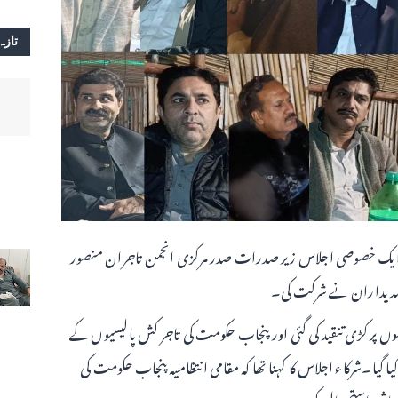
تازہ
ہ ایک خصوصی اجلاس زیر صدرات صدر مرکزی انجمن تاجران منصور
 عہدیداران نے شرکت کی۔
 پر کڑی تنقید کی گئی اور پنجاب حکومت کی تاجر کش پالیسیوں کے
گیا۔شرکاء اجلاس کا کہنا تھا کہ مقامی انتظامیہ پنجاب حکومت کی