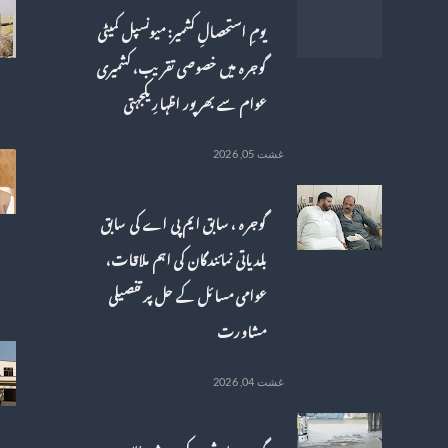
یومِ استحصالِ کشمیر: میونسپل کمیٹی
گوجرہ میں خصوصی تقریب، کشمیری
عوام سے بھرپور اظہارِ یکجہتی
غشت 05, 2026
گوجرہ ، سابق ایم پی اے کی سابق
بلدیاتی نمائندگان کی اہم ملاقات،
عوامی مسائل کے حل پر تفصیلی
مشاورت
غشت 04, 2026