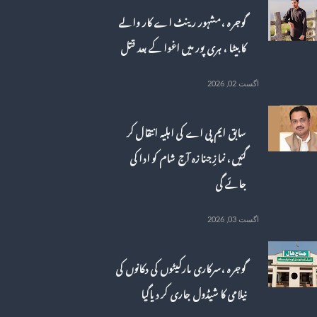
گوجرہ ، مشہور رینٹ اے کار والے
کا بیٹا ، ہری پور میں اغوا کے بعد قتل
اگست 02, 2026
سابق ایم پی اے کی اہلیہ انتقال کر
گئیں، نمازِ جنازہ آج شام کو ادا کی
جائے گی
اگست 03, 2026
گوجرہ ، سرکاری مارکیٹوں کی دکانوں کی
نیلامی کا شیڈول جاری کر دیاگیا