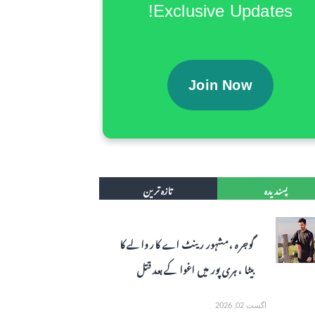
Exclusive Updates!
Join Now
پسندیدہ
تازہ ترین
گوجرہ ، مشہور رینٹ اے کار والے کا
بیٹا ، ہری پور میں اغوا کے بعد قتل
اگست 02, 2026