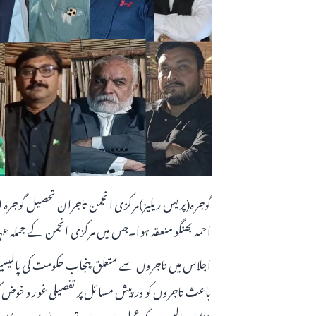
گوجرہ(پریس ریلیز)مرکزی انجمن تاجران تحصیل گوجر
احمد بھنگو منعقد ہوا۔جس میں مرکزی انجمن کے جملہ
اجلاس میں تاجروں سے متعلق پنجاب حکومت کی پالیسیوں
باعث تاجروں کو درپیش مسائل پر تفصیلی غور و خوض کیا 