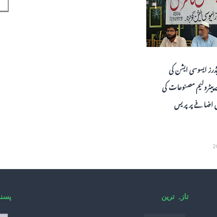
ڈرز ایسوسی ایشن کی
یٹرولیم مصنوعات کی
ں اضافے پر پریس
تازہ ترین
پسند