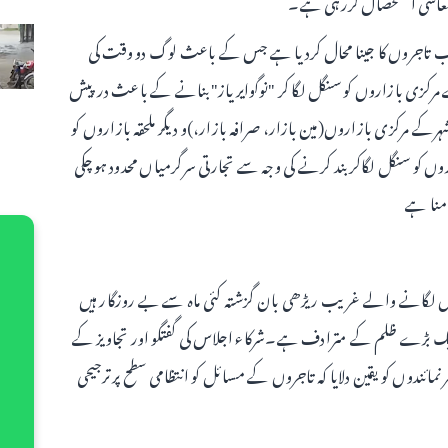
کا معاشی استحصال کررہی ہے۔
یب تاجروں کا جینا محال کردیا ہے جس کے باعث لوگ دو وقت کی
کزی بازاروں کو سنگل لگا کر "نوگوایریاز" بنانے کے باعث درپیش
کے مرکزی بازاروں(مین بازار، صرافہ بازار،)و دیگر ملحقہ بازاروں کو
ں کو سنگل لگاکر بند کرنے کی وجہ سے تجارتی سرگرمیاں محدود ہوچکی
منا ہے
ڑھیاں لگانے والے غریب ریڑھی بان گزشتہ کئی ماہ سے بے روزگار ہیں
ک بڑے ظلم کے مترادف ہے۔شرکاء اجلاس کی گفتگو اور تجاویز کے
مائندوں کو یقین دلایا کہ تاجروں کے مسائل کو انتظامی سطح پر ترجیحی