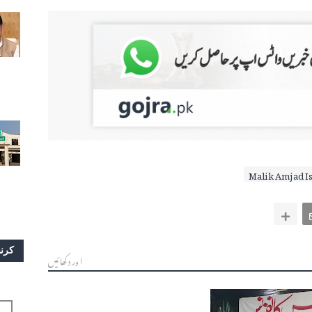
Malik Amjad I
کرن
اور دکھائیں