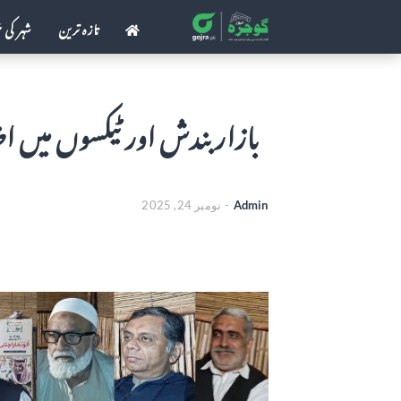
تازہ ترین
شہر کی 
بازار بندش اور ٹیکسوں میں اض
Admin
-
نومبر 24, 2025