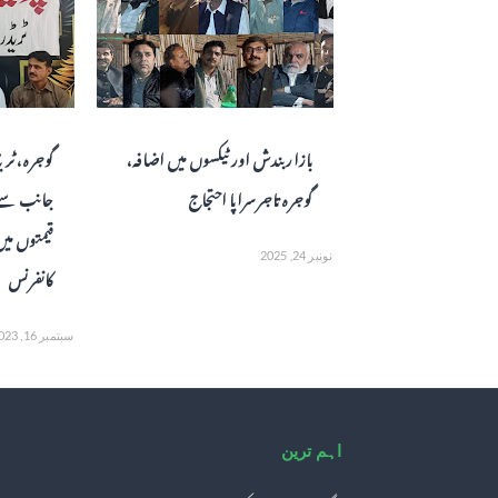
بازار بندش اور ٹیکسوں میں اضافہ،
گوجرہ، ٹری
گوجرہ تاجر سراپا احتجاج
جانب سے پ
قیمتوں می
نونبر 24, 2025
کانفرنس
سبتمبر 16, 2023
اہم ترین