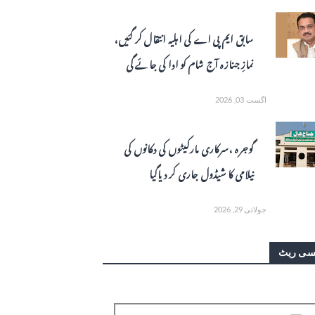
سابق ایم پی اے کی اہلیہ انتقال کر گئیں،
نمازِ جنازہ آج شام کو ادا کی جائے گی
اگست 03, 2026
گوجرہ ، سرکاری مارکیٹوں کی دکانوں کی
نیلامی کا شیڈول جاری کر دیاگیا
جولائی 29, 2026
سی ریٹ