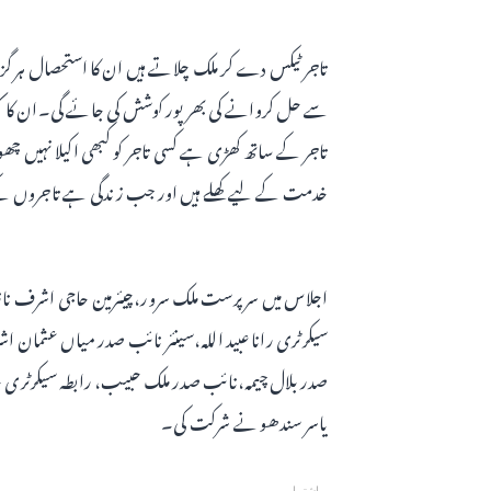
تاجر ٹیکس دے کر ملک چلاتے ہیں ان کا استحصال ہر گز ن
سے حل کروانے کی بھرپور کوشش کی جائے گی۔ان کا کہ
خدمت کے لیے کھلے ہیں اور جب زندگی ہے تاجروں کے
اجلاس میں سرپرست ملک سرور،چیئرمین حاجی اشرف ناز،
سیکرٹری رانا عبید اللہ،سینئر نائب صدر میاں عثما
صدر بلال چیمہ،نائب صدر ملک حبیب، رابطہ سیکرٹری ح
یاسر سندھو نے شرکت کی۔
اشتہار