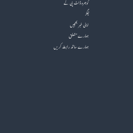
گوجرہ ڈاٹ پی کے
ٹیگز
اپنی خبر بھجیں
ہمارے متعلق
ہمارے ساتھ رابطہ کریں