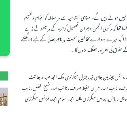
ہیں ہونے دیں گے۔ مقامی انتظامیہ سے ہر معاملہ کو افہام و تفہیم
نا تھا کہ مرکزی انجمن تاجران تحصیل گوجرہ کے ہر چھوٹے بڑے
تاجر کے ساتھ کھڑی ہے کسی تاجر کو کبھی اکیلا نہیں چھوڑا گیا میرے دروازے مخالفین سمیت ہر تاجر بھائی کے لیے 24گھنٹے
 حقوق کی بھرپور جھنگ لڑوں گا۔
وائس چیئرمین جاجی منیر،جنرل سیکرٹری ملک امجد ضیاء،جائنٹ
ن اشرف، نائب صدر عمران حفیظ صراف، نائب صدر شیخ افضل،نایب
اجی ریاض، پریس سیکرٹری ملک امجد اسلام امجد، فنانس سیکرٹری