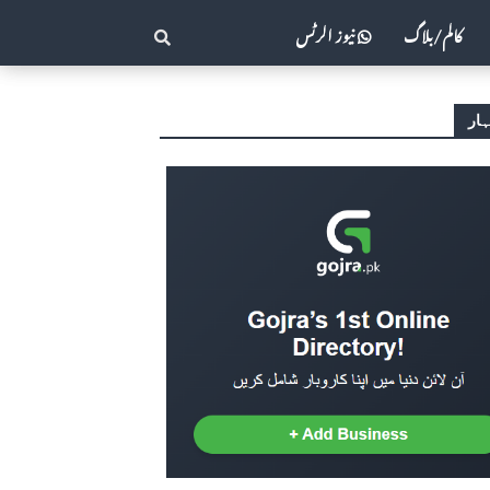
کالم/بلاگ
نیوز الرٹس
ار