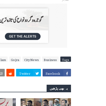
slam
Gojra
City News
Business
Tags
Twitter
Facebook
یہ بھی پڑھیں