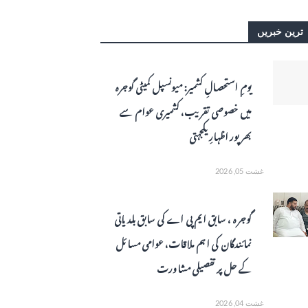
 ترین خبریں
یومِ استحصالِ کشمیر: میونسپل کمیٹی گوجرہ
میں خصوصی تقریب، کشمیری عوام سے
بھرپور اظہارِ یکجہتی
غشت 05, 2026
گوجرہ ، سابق ایم پی اے کی سابق بلدیاتی
نمائندگان کی اہم ملاقات، عوامی مسائل
کے حل پر تفصیلی مشاورت
غشت 04, 2026