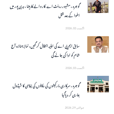
گوجرہ ، مشہور رینٹ اے کار والے کا بیٹا ، ہری پور میں
اغوا کے بعد قتل
اگست 02, 2026
سابق ایم پی اے کی اہلیہ انتقال کر گئیں، نمازِ جنازہ آج
شام کو ادا کی جائے گی
اگست 03, 2026
گوجرہ ، سرکاری مارکیٹوں کی دکانوں کی نیلامی کا شیڈول
جاری کر دیاگیا
جولائی 29, 2026