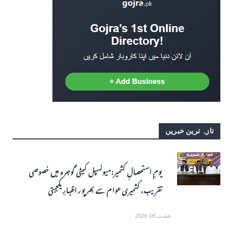
تازہ ترین خبریں
یومِ استحصالِ کشمیر: میونسپل کمیٹی گوجرہ میں خصوصی
تقریب، کشمیری عوام سے بھرپور اظہارِ یکجہتی
غشت 05, 2026