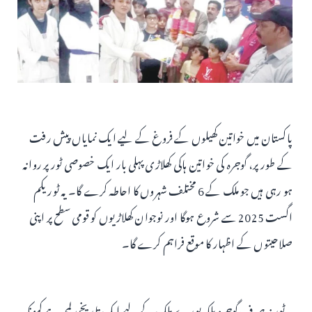
پاکستان میں خواتین کھیلوں کے فروغ کے لیے ایک نمایاں پیش رفت
کے طور پر، گوجرہ کی خواتین ہاکی کھلاڑی پہلی بار ایک خصوصی ٹور پر روانہ
ہو رہی ہیں جو ملک کے 6 مختلف شہروں کا احاطہ کرے گا۔ یہ ٹور یکم
اگست 2025 سے شروع ہوگا اور نوجوان کھلاڑیوں کو قومی سطح پر اپنی
صلاحیتوں کے اظہار کا موقع فراہم کرے گا۔
یہ ٹور نہ صرف گوجرہ بلکہ پورے ملک کے لیے ایک تاریخی لمحہ ہے کیونکہ