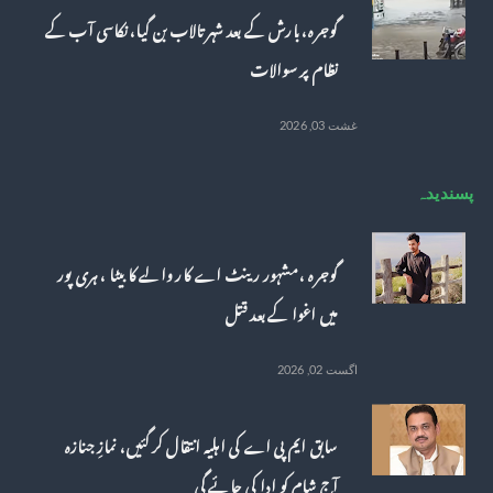
گوجرہ، بارش کے بعد شہر تالاب بن گیا، نکاسی آب کے
نظام پر سوالات
غشت 03, 2026
پسندیدہ
گوجرہ ، مشہور رینٹ اے کار والے کا بیٹا ، ہری پور
میں اغوا کے بعد قتل
اگست 02, 2026
سابق ایم پی اے کی اہلیہ انتقال کر گئیں، نمازِ جنازہ
آج شام کو ادا کی جائے گی