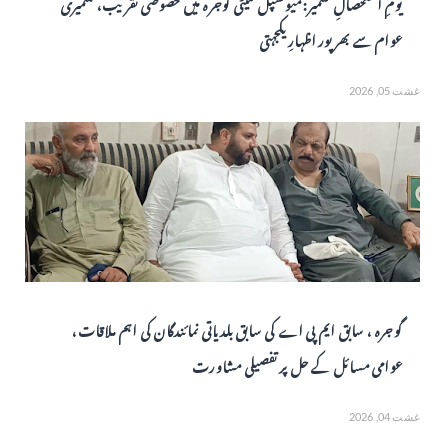
یومِ استحصالِ کشمیر: میونسپل کمیٹی گوجرہ میں خصوصی تقریب، کشمیری
عوام سے بھرپور اظہارِ یکجہتی
غشت 05, 2026
گوجرہ ، سابق ایم پی اے کی سابق بلدیاتی نمائندگان کی اہم ملاقات،
عوامی مسائل کے حل پر تفصیلی مشاورت
غشت 04, 2026