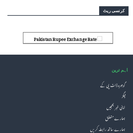
کرنسی ریٹ
Pakistan Rupee Exchange Rate
اہم ترین
گوجرہ ڈاٹ پی کے
ٹیگز
اپنی خبر بھجیں
ہمارے متعلق
ہمارے ساتھ رابطہ کریں