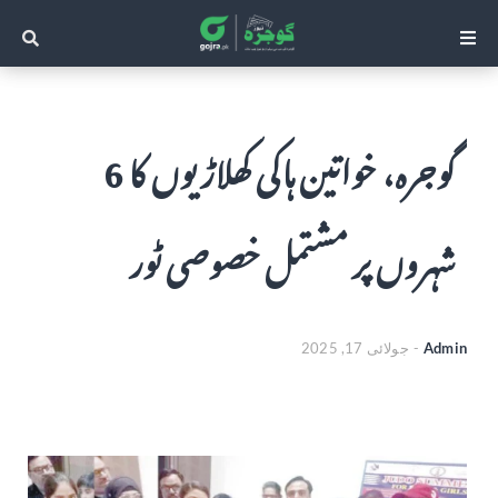
گوجرہ، خواتین ہاکی کھلاڑیوں کا 6
شہروں پر مشتمل خصوصی ٹور
Admin
-
جولائی 17, 2025