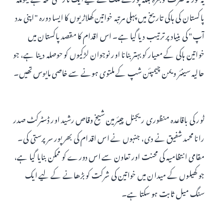
پاکستان کی ہاکی تاریخ میں پہلی مرتبہ خواتین کھلاڑیوں کا ایسا دورہ "اپنی مدد
آپ" کی بنیاد پر ترتیب دیا گیا ہے۔ اس اقدام کا مقصد پاکستان میں
خواتین ہاکی کے معیار کو بہتر بنانا اور نوجوان لڑکیوں کو حوصلہ دینا ہے، جو
حالیہ سینئر ویمن چیمپئن شپ کے ملتوی ہونے سے خاصی مایوس تھیں۔
ٹور کی باقاعدہ منظوری ریجنل چیئرمین شیخ وقاص رشید اور ڈسٹرکٹ صدر
رانا محمد شفیق نے دی، جنہوں نے اس اقدام کی بھرپور سرپرستی کی۔
مقامی انتظامیہ کی محنت اور تعاون سے اس دورے کو ممکن بنایا گیا ہے،
جو کھیلوں کے میدان میں خواتین کی شرکت کو بڑھانے کے لیے ایک
سنگ میل ثابت ہو سکتا ہے۔