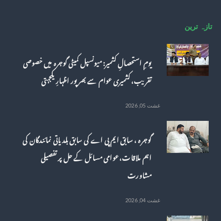
تازہ ترین
یومِ استحصالِ کشمیر: میونسپل کمیٹی گوجرہ میں خصوصی
تقریب، کشمیری عوام سے بھرپور اظہارِ یکجہتی
غشت 05, 2026
گوجرہ ، سابق ایم پی اے کی سابق بلدیاتی نمائندگان کی
اہم ملاقات، عوامی مسائل کے حل پر تفصیلی
مشاورت
غشت 04, 2026