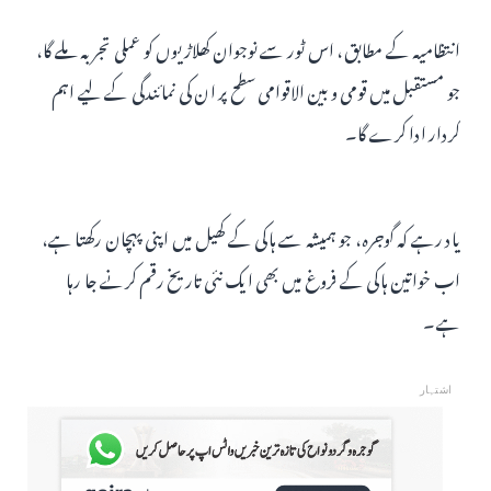
انتظامیہ کے مطابق، اس ٹور سے نوجوان کھلاڑیوں کو عملی تجربہ ملے گا،
جو مستقبل میں قومی و بین الاقوامی سطح پر ان کی نمائندگی کے لیے اہم
کردار ادا کرے گا۔
یاد رہے کہ گوجرہ، جو ہمیشہ سے ہاکی کے کھیل میں اپنی پہچان رکھتا ہے،
اب خواتین ہاکی کے فروغ میں بھی ایک نئی تاریخ رقم کرنے جا رہا
ہے۔
اشتہار