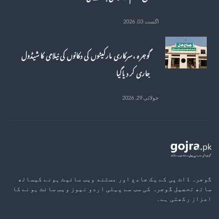
اگست 03, 2026
گوجرہ ، سرکاری مارکیٹوں کی دکانوں کی نیلامی کا شیڈول
جاری کر دیاگیا
جولائی 29, 2026
گوجرہ ڈاٹ پی کے یک جامع اور مستند ویب سائیٹ ہونے کیساتھ
ساتھ تحصیل گوجرہ کی سب سے پہلی اردو نیوز ویب سائٹ ہونے کا
اعزاز رکھتی ہے۔