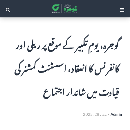
گوجرہ، یومِ تکبیر کے موقع پر ریلی اور
کانفرنس کا انعقاد، اسسٹنٹ کمشنر کی
قیادت میں شاندار اجتماع
Admin
-
مئی 28, 2025