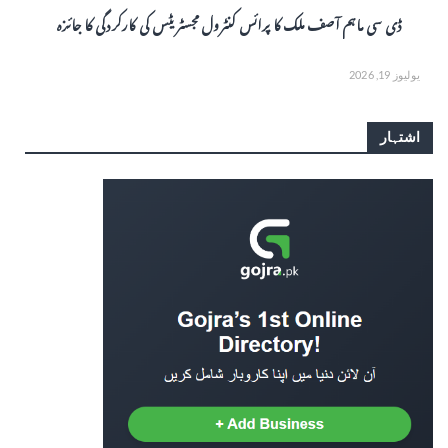
ڈی سی ماہم آصف ملک کا پرائس کنٹرول مجسٹریٹس کی کارکردگی کا جائزہ
يوليوز 19, 2026
اشتہار