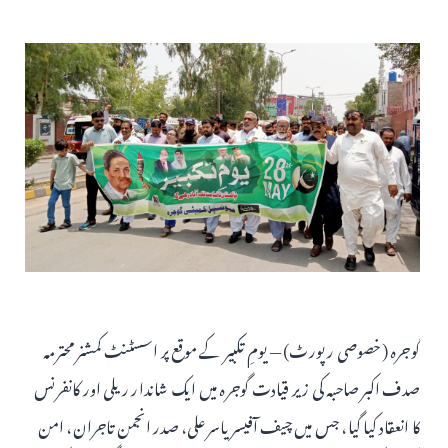
گوجرہ (خصوصی رپورٹ) — یومِ تکبیر کے موقع پر اسسٹنٹ کمشنر محترمہ
صدف اکبر صاحبہ کی زیر قیادت گوجرہ میں ایک شاندار ریلی اور کانفرنس
کا انعقاد کیا گیا، جس میں چیف آفیسر یاسر علی، صدر انجمن تاجران، امن