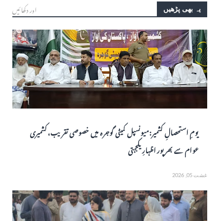
اور دکھائیں
یہ بھی پڑھیں
یومِ استحصالِ کشمیر: میونسپل کمیٹی گوجرہ میں خصوصی تقریب، کشمیری
عوام سے بھرپور اظہارِ یکجہتی
غشت 05, 2026