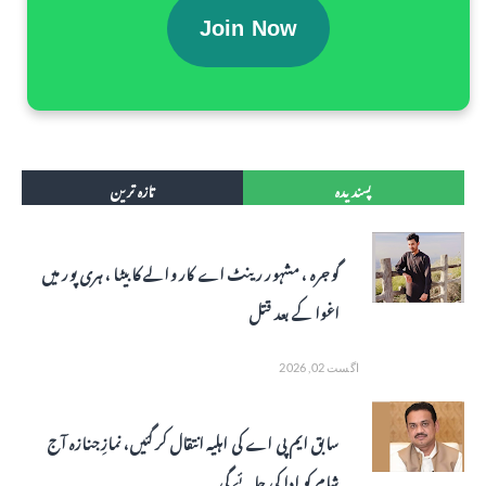
Join Now
پسندیدہ
تازہ ترین
گوجرہ ، مشہور رینٹ اے کار والے کا بیٹا ، ہری پور میں
اغوا کے بعد قتل
اگست 02, 2026
سابق ایم پی اے کی اہلیہ انتقال کر گئیں، نمازِ جنازہ آج
شام کو ادا کی جائے گی