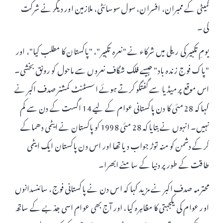
کمیٹی کے ممبران، افسران، سول سوسائٹی، ملازمین اور دیگر نے شرکت
کی۔
یومِ تکبیر کی ریلی میں شرکاء نے "نعرہ تکبیر"، "پاکستان کا مطلب کیا"، اور
"پاک فوج زندہ باد" جیسے فلک شگاف نعروں سے ماحول کو رونق بخشی۔
اس موقع پر میڈیا سے گفتگو کرتے ہوئے اسسٹنٹ کمشنر صدف اکبر نے
کہا کہ 28 مئی کا دن پاکستانی عوام کے لیے 14 اگست کے دن سے کم
نہیں۔ انہوں نے بتایا کہ 28 مئی 1998 کو پاکستان نے ایٹمی دھماکے
کرکے دشمن کو منہ توڑ جواب دیا تھا اور اس دن پاکستان ایک ایٹمی
طاقت کے طور پر دنیا کے سامنے ابھرا۔
محترمہ صدف اکبر نے مزید کہا کہ اس دن نے پاکستانی فوج، سائنسدانوں
اور عوام کی یکجہتی کا مظاہرہ کیا، اور آج بھی عوام اسی جذبے کے ساتھ