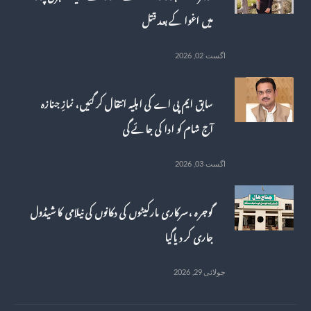
میں اغوا کے بعد قتل
اگست 02, 2026
سابق ایم پی اے کی اہلیہ انتقال کر گئیں، نمازِ جنازہ
آج شام کو ادا کی جائے گی
اگست 03, 2026
گوجرہ ، سرکاری مارکیٹوں کی دکانوں کی نیلامی کا شیڈول
جاری کر دیاگیا
جولائی 29, 2026