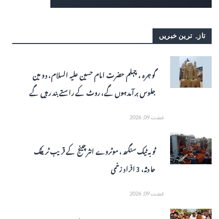
تازہ ترین خبریں
گوجرہ ، چہلم حضرت امام حسین علیہ السلام، دو مین
جلوس برآمد ہوں گے، روٹ کے راستے بند رہیں گے
غشت 09, 2026
ٹوبہ ٹیک سنگھ ، موٹروے انٹرچینج کے قریب ٹریفک
حادثہ، 3 افراد زخمی
غشت 09, 2026