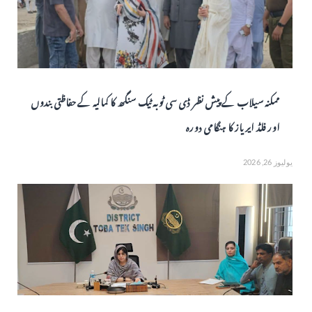
ممکنہ سیلاب کے پیش نظر ڈی سی ٹوبہ ٹیک سنگھ کا کمالیہ کے حفاظتی بندوں
اور فلڈ ایریاز کا ہنگامی دورہ
يوليوز 26, 2026