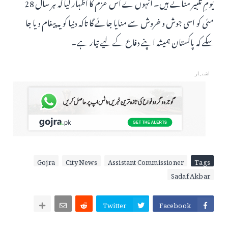
یومِ تکبیر مناتے ہیں۔ انہوں نے اس عزم کا اظہار کیا کہ ہر سال 28
مئی کو اسی جوش و خروش سے منایا جائے گا تاکہ دنیا کو یہ پیغام دیا جا
سکے کہ پاکستان ہمیشہ اپنے دفاع کے لیے تیار ہے۔
اشتہار
Gojra
City News
Assistant Commissioner
Tags
Sadaf Akbar
Twitter
Facebook