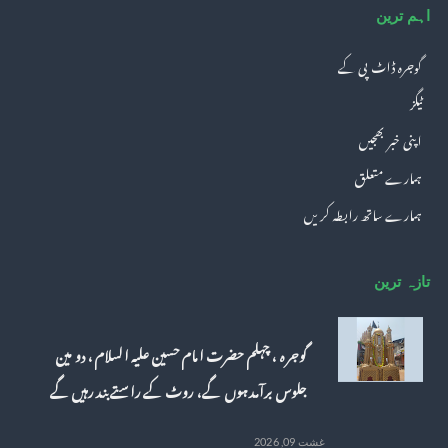
اہم ترین
گوجرہ ڈاٹ پی کے
ٹیگز
اپنی خبر بھجیں
ہمارے متعلق
ہمارے ساتھ رابطہ کریں
تازہ ترین
گوجرہ ، چہلم حضرت امام حسین علیہ السلام، دو مین
جلوس برآمد ہوں گے، روٹ کے راستے بند رہیں گے
غشت 09, 2026