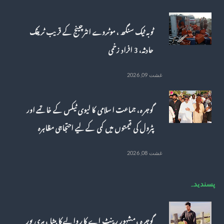
ٹوبہ ٹیک سنگھ ، موٹروے انٹرچینج کے قریب ٹریفک
حادثہ، 3 افراد زخمی
غشت 09, 2026
گوجرہ، جماعت اسلامی کا لیوی ٹیکس کے خاتمے اور
پٹرول کی قیمتوں میں کمی کے لیے احتجاجی مظاہرہ
غشت 08, 2026
پسندیدہ
گوجرہ ، مشہور رینٹ اے کار والے کا بیٹا ، ہری پور