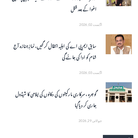
اغوا کے بعد قتل
اگست 02, 2026
سابق ایم پی اے کی اہلیہ انتقال کر گئیں، نمازِ جنازہ آج
شام کو ادا کی جائے گی
اگست 03, 2026
گوجرہ ، سرکاری مارکیٹوں کی دکانوں کی نیلامی کا شیڈول
جاری کر دیاگیا
جولائی 29, 2026