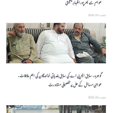
عوام سے بھرپور اظہارِ یکجہتی
غشت 05, 2026
گوجرہ ، سابق ایم پی اے کی سابق بلدیاتی نمائندگان کی اہم ملاقات،
عوامی مسائل کے حل پر تفصیلی مشاورت
غشت 04, 2026