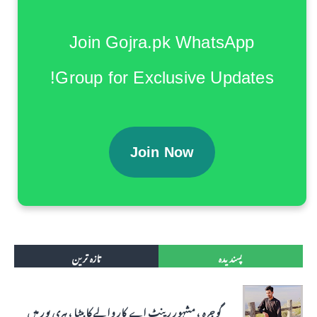
Join Gojra.pk WhatsApp
Group for Exclusive Updates!
Join Now
پسندیدہ
تازہ ترین
گوجرہ ، مشہور رینٹ اے کار والے کا بیٹا ، ہری پور میں