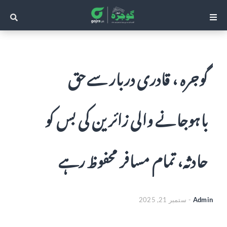
گوجرہ ، قادری دربار سےحق
باہوجانے والی زائرین کی بس کو
حادثہ، تمام مسافر محفوظ رہے
Admin
-
ستمبر 21, 2025