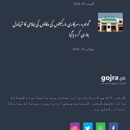
اگست 03, 2026
گوجرہ ، سرکاری مارکیٹوں کی دکانوں کی نیلامی کا شیڈول
جاری کر دیاگیا
جولائی 29, 2026
گوجرہ ڈاٹ پی کے یک جامع اور مستند ویب سائیٹ ہونے کیساتھ
ساتھ تحصیل گوجرہ کی سب سے پہلی اردو نیوز ویب سائٹ ہونے کا
اعزاز رکھتی ہے۔