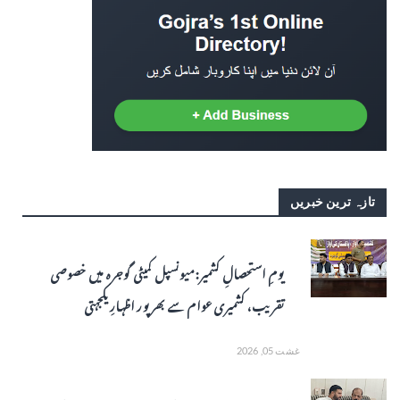
تازہ ترین خبریں
یومِ استحصالِ کشمیر: میونسپل کمیٹی گوجرہ میں خصوصی
تقریب، کشمیری عوام سے بھرپور اظہارِ یکجہتی
غشت 05, 2026