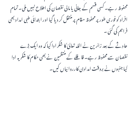
محفوظ رہے۔ کسی قسم کے جانی یا مالی نقصان کی اطلاع نہیں ملی۔ تمام
افراد کو فوری طور پر محفوظ مقام پر منتقل کر دیا گیا اور ابتدائی طبی امداد بھی
فراہم کی گئی۔
حادثے کے بعد زائرین نے اللہ تعالیٰ کا شکر ادا کیا کہ وہ ایک بڑے
نقصان سے محفوظ رہے۔ قافلے کے منتظمین نے بھی حکام کا شکریہ ادا
کیا جنہوں نے بروقت امدادی کارروائیاں کیں۔