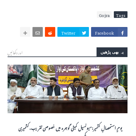
Gojra
Tags
Twitter
Facebook
اور دکھائیں
یہ بھی پڑھیں
یومِ استحصالِ کشمیر: میونسپل کمیٹی گوجرہ میں خصوصی تقریب، کشمیری