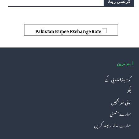
کرنسی ریٹ
Pakistan Rupee Exchange Rate
اہم ترین
گوجرہ ڈاٹ پی کے
ٹیگز
اپنی خبر بھجیں
ہمارے متعلق
ہمارے ساتھ رابطہ کریں