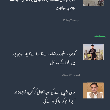
نظام پر سوالات
غشت 03, 2026
پسندیدہ
گوجرہ ، مشہور رینٹ اے کار والے کا بیٹا ، ہری پور
میں اغوا کے بعد قتل
اگست 02, 2026
سابق ایم پی اے کی اہلیہ انتقال کر گئیں، نمازِ جنازہ
آج شام کو ادا کی جائے گی