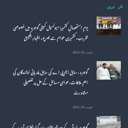
تازہ ترین
یومِ استحصالِ کشمیر: میونسپل کمیٹی گوجرہ میں خصوصی
تقریب، کشمیری عوام سے بھرپور اظہارِ یکجہتی
غشت 05, 2026
گوجرہ ، سابق ایم پی اے کی سابق بلدیاتی نمائندگان کی
اہم ملاقات، عوامی مسائل کے حل پر تفصیلی
مشاورت
غشت 04, 2026
گوجرہ، بارش کے بعد شہر تالاب بن گیا، نکاسی آب کے