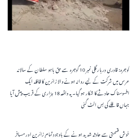
گوجرہ: قادری دربار گلی نمبر 10 گوجرہ سے حق باہو سلطان کے سالانہ
عرس میں شرکت کے لیے روانہ ہونے والا زائرین کا قافلہ ایک
افسوسناک حادثے کا شکار ہو گیا۔ یہ واقعہ 18 ہزاری کے قریب پیش آیا
جہاں قافلے کی بس الٹ گئی
خوش قسمتی سے حادثہ شدید ہونے کے باوجود تمام زائرین اور مسافر