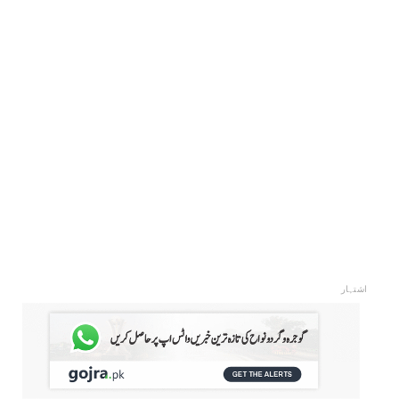
اشتہار